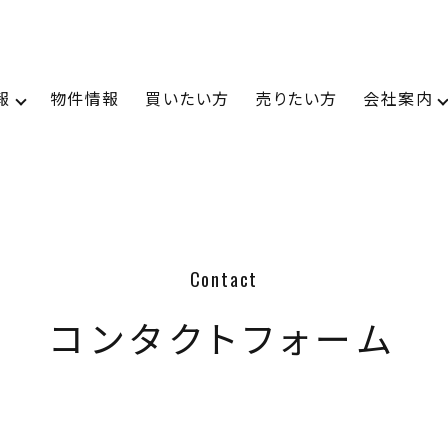
報
物件情報
買いたい方
売りたい方
会社案内
トップページ
コンタクトフォーム
店舗情報
金沢本店
松本支店