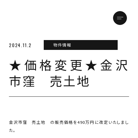
メニュ
トップページ
2024.11.2
物件情報
★価格変更★金沢
店舗情報
金沢本店
市窪 売土地
松本支店
物件情報
買いたい方
金沢市窪 売土地 の販売価格を490万円に改定いたしまし
た。
売りたい方