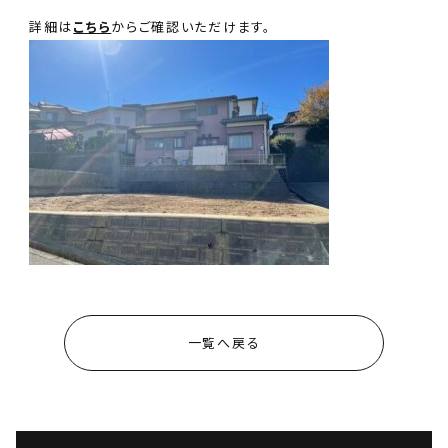
詳細は
こちら
からご確認いただけます。
会社案内
ANDについて
スタッフ紹介
お知らせ
コンタクトフォームへ
一覧へ戻る
076-259-6861
金沢本店
0263-88-8430
松本支店