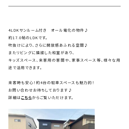
会社案内
ANDについて
4LDKサンルーム付き オール電化の物件♪
スタッフ紹介
約17.0帖のLDKです。
吹抜けにより、さらに開放感あふれる空間♪
お知らせ
またリビングに隣接した和室があり、
キッズスペース、来客用の客間や、家事スペース等、様々な用
途で活用できます。
コンタクトフォームへ
来客時も安心！約4台の駐車スペースも魅力的！
お問い合わせお待ちしております♪
詳細は
こちら
からご覧いただけます。
076-259-6861
金沢本店
0263-88-8430
松本支店