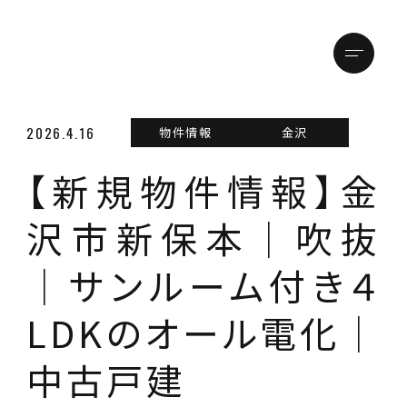
メニュ
トップページ
2026.4.16
物件情報
金沢
【新規物件情報】金
店舗情報
金沢本店
沢市新保本│吹抜
松本支店
│サンルーム付き４
物件情報
LDKのオール電化│
買いたい方
中古戸建
売りたい方