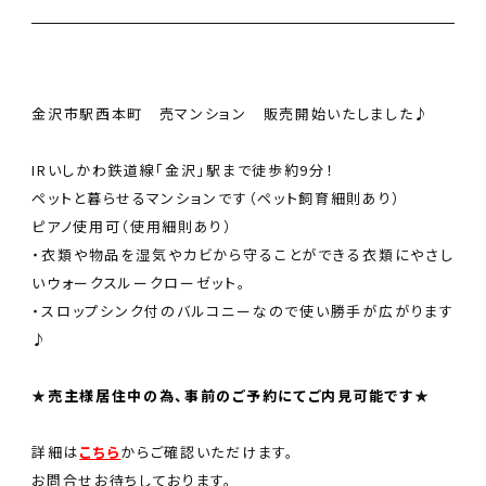
会社案内
ANDについて
金沢市駅西本町 売マンション 販売開始いたしました♪
スタッフ紹介
IRいしかわ鉄道線「金沢」駅まで徒歩約9分！
お知らせ
ペットと暮らせるマンションです（ペット飼育細則あり）
ピアノ使用可（使用細則あり）
・衣類や物品を湿気やカビから守ることができる衣類にやさし
コンタクトフォームへ
いウォークスルークローゼット。
・スロップシンク付のバルコニーなので使い勝手が広がります
♪
076-259-6861
金沢本店
★
売主様居住中の為、事前のご予約にてご内見可能です
★
詳細は
こちら
からご確認いただけます。
0263-88-8430
お問合せお待ちしております。
松本支店