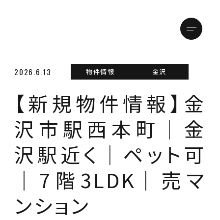
メニュ
トップページ
2026.6.13
物件情報
金沢
【新規物件情報】金
店舗情報
金沢本店
沢市駅西本町│金
松本支店
沢駅近く│ペット可
物件情報
｜7階3LDK│売マ
買いたい方
ンション
売りたい方