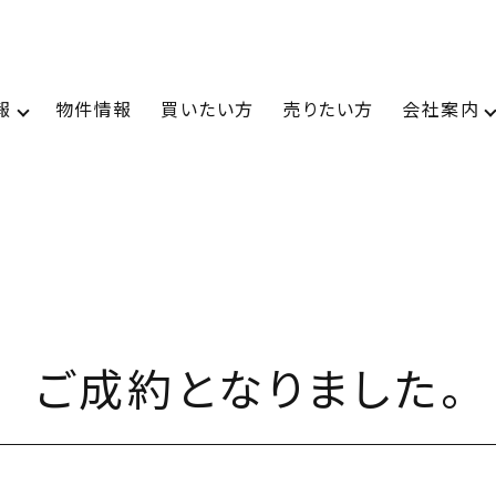
報
物件情報
買いたい方
売りたい方
会社案内
トップページ
店舗情報
 ご成約となりました。
金沢本店
松本支店