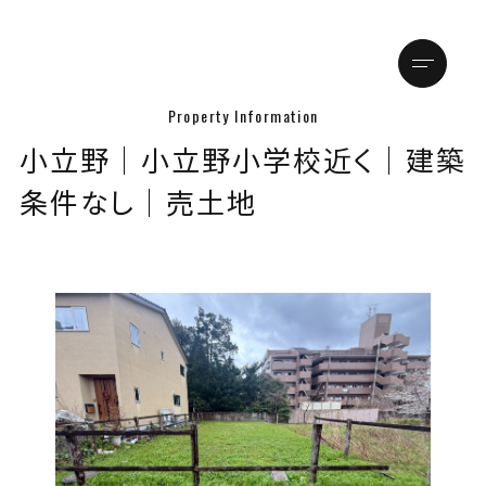
メニュ
小立野│小立野小学校近く│建築
トップページ
条件なし│売土地
店舗情報
金沢本店
松本支店
物件情報
買いたい方
売りたい方