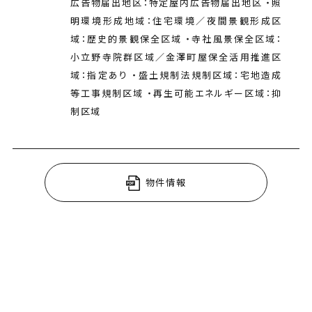
広告物届出地区：特定屋内広告物届出地区 ・照
明環境形成地域：住宅環境／夜間景観形成区
域：歴史的景観保全区域 ・寺社風景保全区域：
小立野寺院群区域／金澤町屋保全活用推進区
域：指定あり ・盛土規制法規制区域：宅地造成
等工事規制区域 ・再生可能エネルギー区域：抑
制区域
物件情報