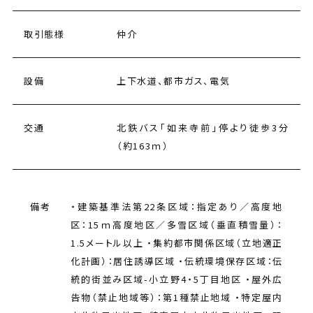
取引態様
仲介
設備
上下水道、都市ガス、電気
交通
北鉄バス「如来寺前」停より徒歩3分
（約163ｍ）
備考
・建築基準法第22条区域：指定あり／高度地
区：15ｍ高度地区／多雪区域（垂直積雪量）：
1.5メートル以上 ・集約都市関係区域（立地適正
化計画）：居住誘導区域 ・伝統環境保存区域：伝
統的街並み区域-小立野4・5丁目地区 ・屋外広
告物（禁止地域等）：第1種禁止地域 ・特定屋内