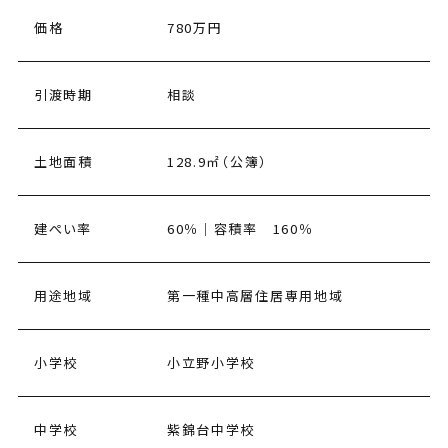
価格
780万円
引渡時期
相談
土地面積
128.9㎡（公簿）
建ぺい率
60％│容積率 160％
用途地域
第一種中高層住居専用地域
小学校
小立野小学校
中学校
紫錦台中学校