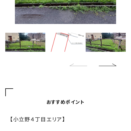
会社案内
ANDについて
スタッフ紹介
お知らせ
コンタクトフォームへ
おすすめポイント
076-259-6861
金沢本店
【小立野４丁目エリア】
0263-88-8430
松本支店