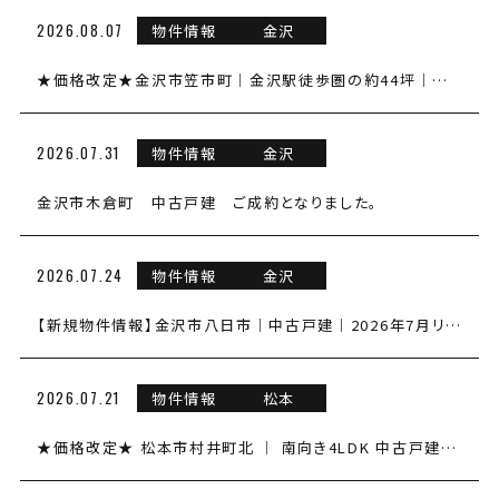
2026.08.07
物件情報
金沢
会社案内
★価格改定★金沢市笠市町｜金沢駅徒歩圏の約44坪｜売土地
ANDについて
スタッフ紹介
2026.07.31
物件情報
金沢
お知らせ
金沢市木倉町 中古戸建 ご成約となりました。
2026.07.24
物件情報
金沢
コンタクトフォームへ
【新規物件情報】金沢市八日市｜中古戸建｜2026年7月リフォーム完了｜2台駐車可
076-259-6861
金沢本店
2026.07.21
物件情報
松本
★価格改定★ 松本市村井町北 ｜ 南向き4LDK 中古戸建住宅
0263-88-8430
松本支店