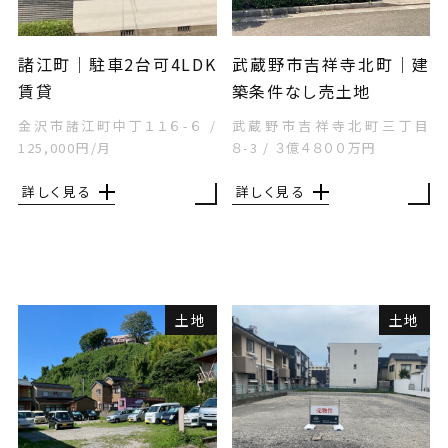
諸江町｜駐車2台可4LDK
武蔵野市吉祥寺北町｜建
賃貸
築条件なし売土地
金沢市諸江町中丁１１６-６
/
武蔵野市吉祥寺北町三丁目
125,000円/月
８-3
/
３億４８００万円
詳しく見る
詳しく見る
土地
土地