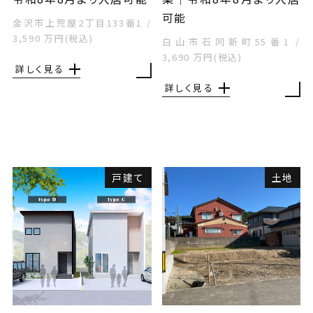
可能
金沢市上荒屋2丁目133番1
/
3,590 万円(税込)
白山市石同新町55番1
/
3,690 万円(税込)
詳しく見る
詳しく見る
戸建て
土地