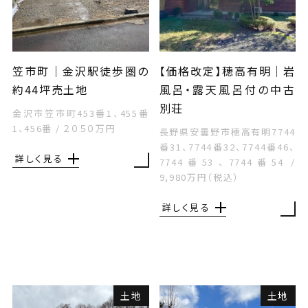
笠市町｜金沢駅徒歩圏の
【価格改定】穂高有明｜岩
約44坪売土地
風呂・露天風呂付の中古
別荘
金沢市笠市町453番1、455番
1、456番
/
２０５０万円
長野県安曇野市穂高有明7744
番31、7744番32、7744番46、
詳しく見る
7744番53、7744番54
/
9,980万円（税込）
詳しく見る
土地
土地