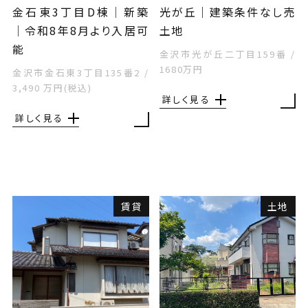
金石東3丁目D棟│新築
光が丘｜建築条件なし売
│令和8年8月より入居可
土地
能
金沢市光が丘二丁目159番
/
1680万円
金沢市金石東3丁目135番2
/
3,490 万円(税込)
詳しく見る
詳しく見る
賃貸
土地