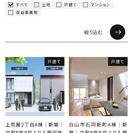
すべて
土地
戸建て
マンション
会社案内
収益事業用
ANDについて
絞り込む
スタッフ紹介
お知らせ
戸建て
戸建て
コンタクトフォームへ
076-259-6861
金沢本店
上荒屋2丁目A棟│新築│
白山市石同新町A棟│新
0263-88-8430
松本支店
令和8年8月より入居可能
築│令和8年8月より入居