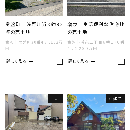
常盤町｜浅野川近く約92
増泉｜生活便利な住宅地
坪の売土地
の売土地
金沢市常盤町30番4
/
2122万
金沢市増泉三丁目６番１・６番
円
４
/
２２９０万円
詳しく見る
詳しく見る
土地
戸建て