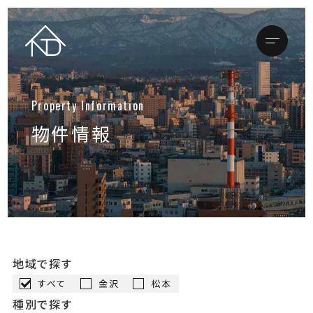
メニュ
トップページ
物件情報
店舗情報
金沢本店
松本支店
物件情報
地域で探す
買いたい方
すべて
金沢
松本
売りたい方
種別で探す