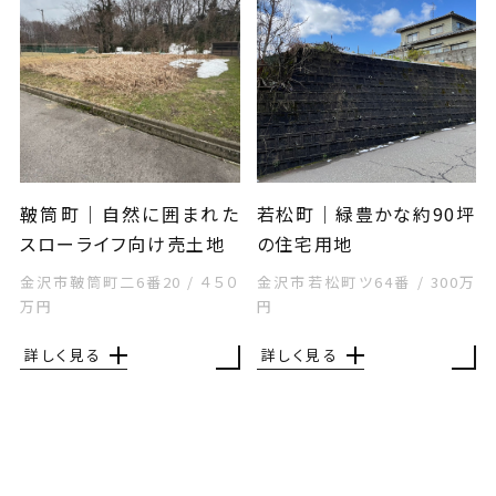
鞁筒町｜自然に囲まれた
若松町｜緑豊かな約90坪
スローライフ向け売土地
の住宅用地
金沢市鞁筒町二6番20
/
４５０
金沢市若松町ツ64番
/
300万
万円
円
詳しく見る
詳しく見る