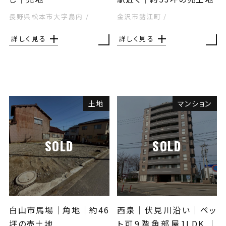
長野県松本市大字島内
/
金沢市諸江町
/
詳しく見る
詳しく見る
土地
マンション
SOLD
SOLD
白山市馬場│角地│約46
西泉｜伏見川沿い｜ペッ
坪の売土地
ト可9階角部屋1LDK │