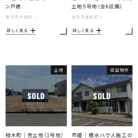
ン戸建
土地５号地（全6区画）
金沢市木倉町
/
金沢市進和町
/
詳しく見る
詳しく見る
土地
収益物件
SOLD
SOLD
相木町｜売土地（1号地）
市姫｜積水ハウス施工の