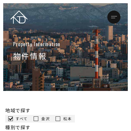
メニュ
トップページ
物件情報
店舗情報
金沢本店
松本支店
物件情報
地域で探す
買いたい方
すべて
金沢
松本
売りたい方
種別で探す