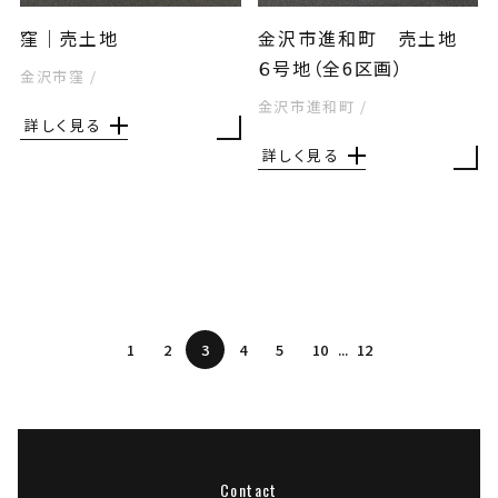
窪｜売土地
金沢市進和町 売土地
６号地（全6区画）
金沢市窪
/
金沢市進和町
/
詳しく見る
詳しく見る
1
2
3
4
5
10
12