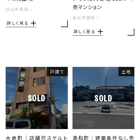
売マンション
白山市馬場
/
金沢市西泉
/
詳しく見る
詳しく見る
戸建て
土地
SOLD
SOLD
木倉町｜店舗可スケルト
進和町｜建築条件なし売