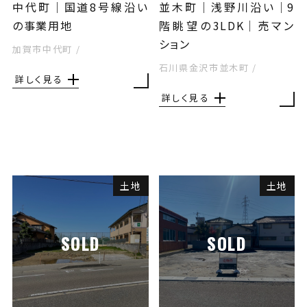
中代町｜国道8号線沿い
並木町｜浅野川沿い│9
の事業用地
階眺望の3LDK│売マン
ション
加賀市中代町
/
石川県金沢市並木町
/
詳しく見る
詳しく見る
土地
土地
SOLD
SOLD