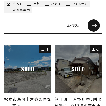
すべて
土地
戸建て
マンション
会社案内
収益事業用
ANDについて
絞り込む
スタッフ紹介
お知らせ
土地
土地
コンタクトフォームへ
SOLD
SOLD
076-259-6861
金沢本店
松本市島内｜建築条件な
諸江町│浅野川中、割出
0263-88-8430
松本支店
し｜売地
駅近く│約53坪の売土地