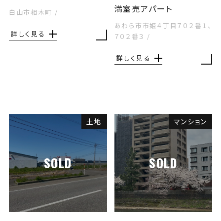
満室売アパート
白山市相木町
/
あわら市市姫４丁目７０２番１、
詳しく見る
７０２番３
/
詳しく見る
土地
マンション
SOLD
SOLD